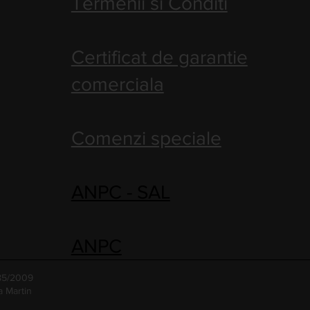
Termenii si Conditi
Certificat de garantie
comerciala
Comenzi speciale
ANPC - SAL
ANPC
485/2009
a Martin