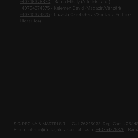
+40745375370
- Barna Mihaly (Administrator)
+40754374375
- Kelemen David (Magazin/Vânzări)
+40745374375
- Lucaciu Carol (Serviz/Sertizare Furtune
Hidraulice)
S.C. REGINA & MARTIN S.R.L, CUI: 26245063, Reg. Com. J05/1
Pentru informații în legatura cu situl nostru
+40754375376
- Barn