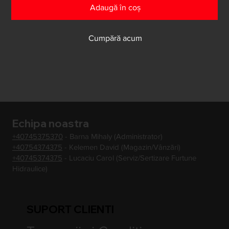
Adaugă în coș
Cumpără acum
Echipa noastra
+40745375370
- Barna Mihaly (Administrator)
+40754374375
- Kelemen David (Magazin/Vânzări)
+40745374375
- Lucaciu Carol (Serviz/Sertizare Furtune
Hidraulice)
SUPORT CLIENTI