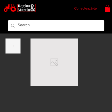
Conectează-te
Regina & Martin
Regina Piese