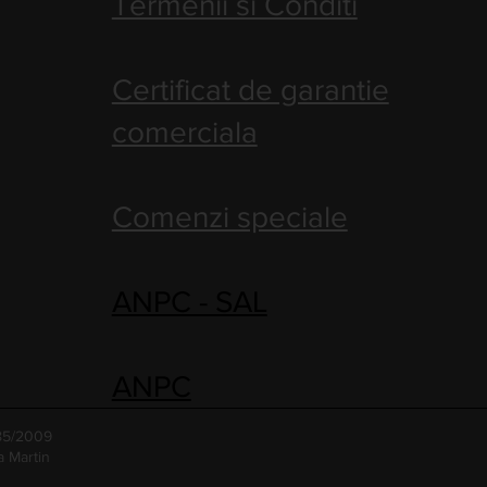
Termenii si Conditi
Certificat de garantie
comerciala
Comenzi speciale
ANPC - SAL
ANPC
485/2009
a Martin