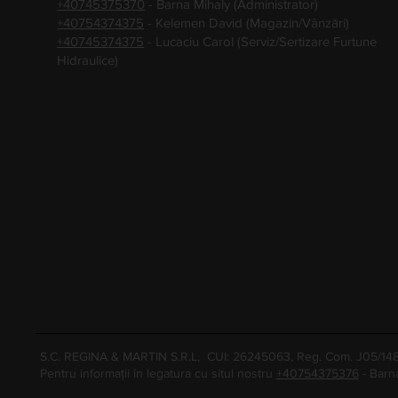
+40745375370
- Barna Mihaly (Administrator)
+40754374375
- Kelemen David (Magazin/Vânzări)
+40745374375
- Lucaciu Carol (Serviz/Sertizare Furtune
Hidraulice)
S.C. REGINA & MARTIN S.R.L, CUI: 26245063, Reg. Com. J05/1
Pentru informații în legatura cu situl nostru
+40754375376
- Barn