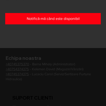
Notifică-mă când este disponibil
Echipa noastra
+40745375370
- Barna Mihaly (Administrator)
+40754374375
- Kelemen David (Magazin/Vânzări)
+40745374375
- Lucaciu Carol (Serviz/Sertizare Furtune
Hidraulice)
SUPORT CLIENTI