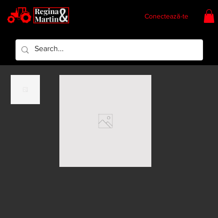
Conectează-te
Regina & Martin
Regina Piese