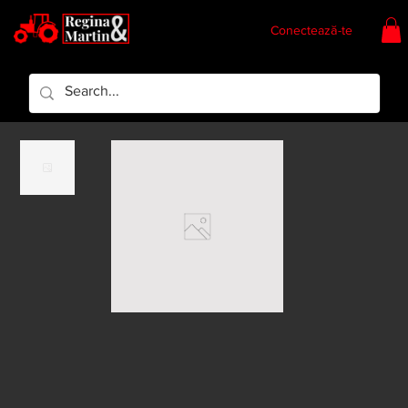
Conectează-te
Regina & Martin
Regina Piese