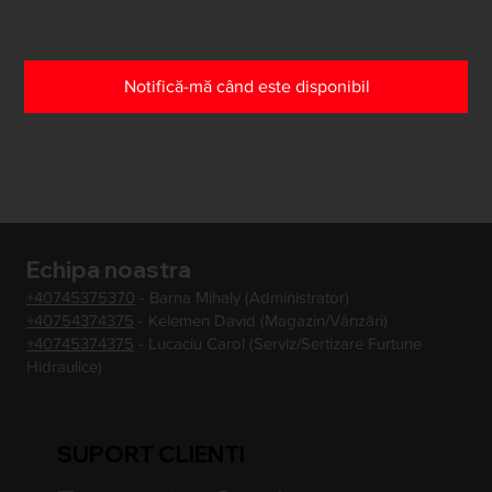
Notifică-mă când este disponibil
Echipa noastra
+40745375370
- Barna Mihaly (Administrator)
+40754374375
- Kelemen David (Magazin/Vânzări)
+40745374375
- Lucaciu Carol (Serviz/Sertizare Furtune
Hidraulice)
SUPORT CLIENTI