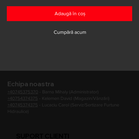
Adaugă în coș
Cumpără acum
Echipa noastra
+40745375370
- Barna Mihaly (Administrator)
+40754374375
- Kelemen David (Magazin/Vânzări)
+40745374375
- Lucaciu Carol (Serviz/Sertizare Furtune
Hidraulice)
SUPORT CLIENTI