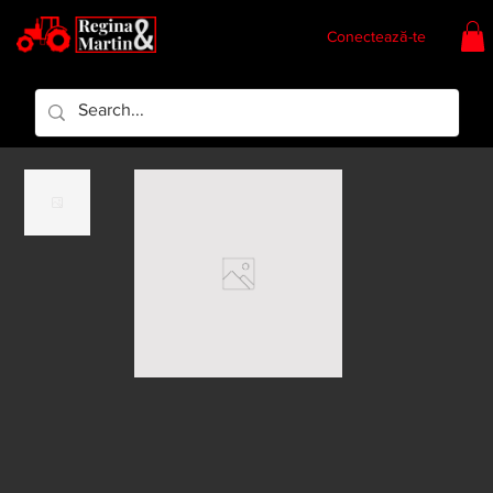
Conectează-te
Regina & Martin
Regina Piese