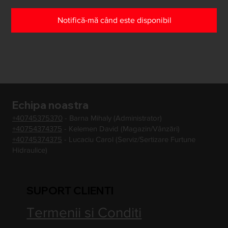
Notifică-mă când este disponibil
Echipa noastra
+40745375370
- Barna Mihaly (Administrator)
+40754374375
- Kelemen David (Magazin/Vânzări)
+40745374375
- Lucaciu Carol (Serviz/Sertizare Furtune
Hidraulice)
SUPORT CLIENTI
Termenii si Conditi