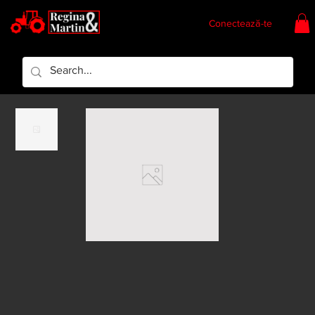
Conectează-te
Regina & Martin
Regina Piese