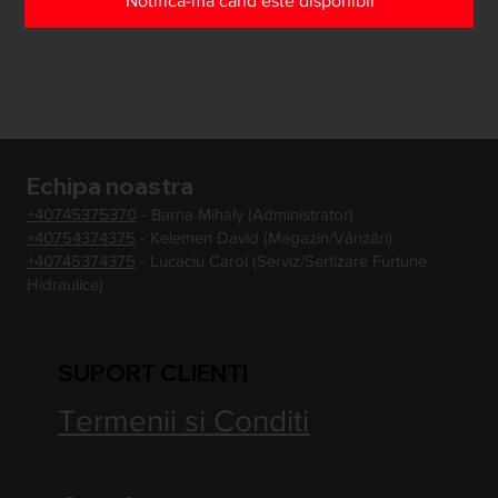
Notifică-mă când este disponibil
Echipa noastra
+40745375370
- Barna Mihaly (Administrator)
+40754374375
- Kelemen David (Magazin/Vânzări)
+40745374375
- Lucaciu Carol (Serviz/Sertizare Furtune
Hidraulice)
SUPORT CLIENTI
Termenii si Conditi