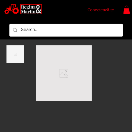
Conectează-te
Regina & Martin
Regina Piese