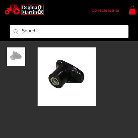
Conectează-te
Regina & Martin
Regina Piese