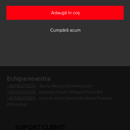
Adaugă în coș
Cumpără acum
Echipa noastra
+40745375370
- Barna Mihaly (Administrator)
+40754374375
- Kelemen David (Magazin/Vânzări)
+40745374375
- Lucaciu Carol (Serviz/Sertizare Furtune
Hidraulice)
SUPORT CLIENTI