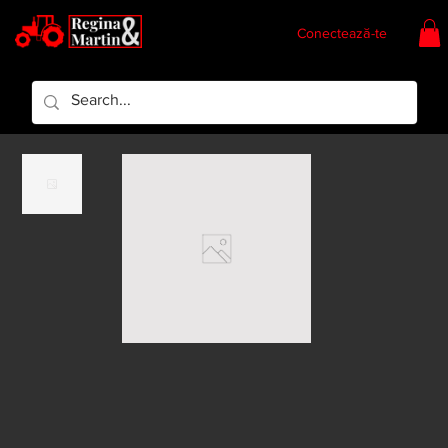
Conectează-te
Regina & Martin
Regina Piese