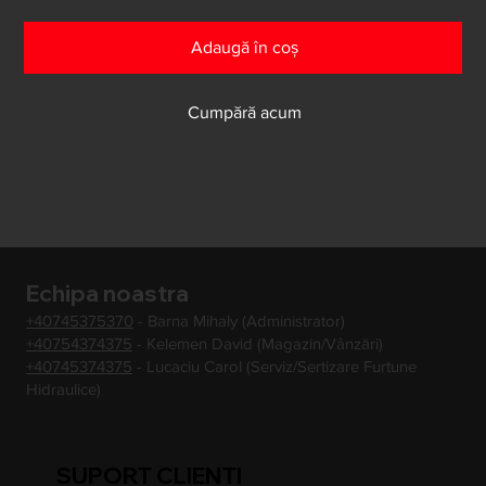
Adaugă în coș
Cumpără acum
Echipa noastra
+40745375370
- Barna Mihaly (Administrator)
+40754374375
- Kelemen David (Magazin/Vânzări)
+40745374375
- Lucaciu Carol (Serviz/Sertizare Furtune
Hidraulice)
SUPORT CLIENTI