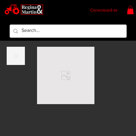
Conectează-te
Regina & Martin
Regina Piese