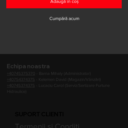
Adaugă în coș
Cumpără acum
Echipa noastra
+40745375370
- Barna Mihaly (Administrator)
+40754374375
- Kelemen David (Magazin/Vânzări)
+40745374375
- Lucaciu Carol (Serviz/Sertizare Furtune
Hidraulice)
SUPORT CLIENTI
Termenii si Conditi