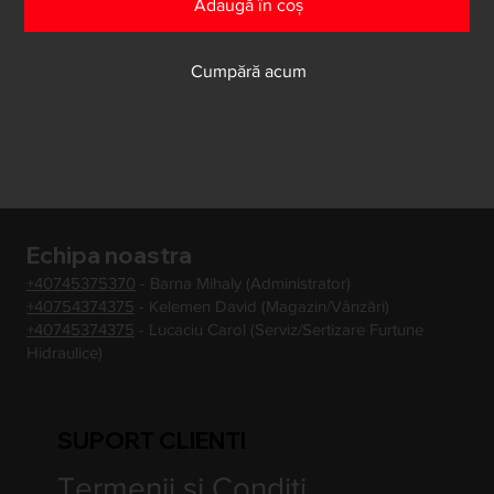
Adaugă în coș
Cumpără acum
Echipa noastra
+40745375370
- Barna Mihaly (Administrator)
+40754374375
- Kelemen David (Magazin/Vânzări)
+40745374375
- Lucaciu Carol (Serviz/Sertizare Furtune
Hidraulice)
SUPORT CLIENTI
Termenii si Conditi