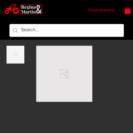
Conectează-te
Regina & Martin
Regina Piese