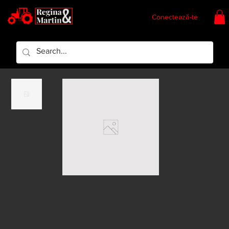
Conectează-te
Regina & Martin
Regina Piese