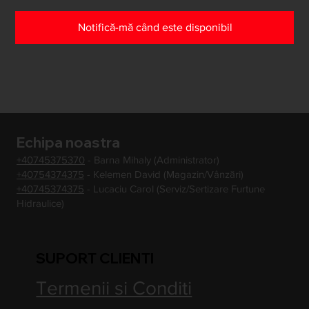
Notifică-mă când este disponibil
Echipa noastra
+40745375370
- Barna Mihaly (Administrator)
+40754374375
- Kelemen David (Magazin/Vânzări)
+40745374375
- Lucaciu Carol (Serviz/Sertizare Furtune
Hidraulice)
SUPORT CLIENTI
Termenii si Conditi