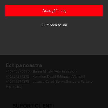
Adaugă în coș
Cumpără acum
Echipa noastra
+40745375370
- Barna Mihaly (Administrator)
+40754374375
- Kelemen David (Magazin/Vânzări)
+40745374375
- Lucaciu Carol (Serviz/Sertizare Furtune
Hidraulice)
SUPORT CLIENTI