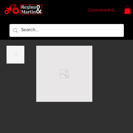
Conectează-te
Regina & Martin
Regina Piese