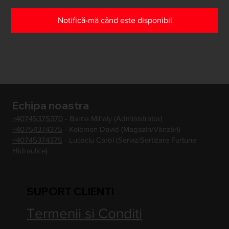
Notifică-mă când este disponibil
Echipa noastra
+40745375370
- Barna Mihaly (Administrator)
+40754374375
- Kelemen David (Magazin/Vânzări)
+40745374375
- Lucaciu Carol (Serviz/Sertizare Furtune
Hidraulice)
SUPORT CLIENTI
Termenii si Conditi