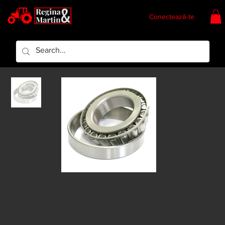
Conectează-te
Regina & Martin
Regina Piese