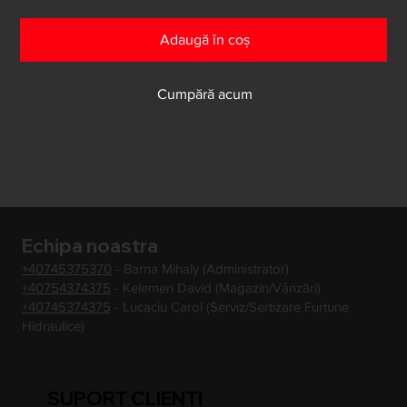
Adaugă în coș
Cumpără acum
Echipa noastra
+40745375370
- Barna Mihaly (Administrator)
+40754374375
- Kelemen David (Magazin/Vânzări)
+40745374375
- Lucaciu Carol (Serviz/Sertizare Furtune
Hidraulice)
SUPORT CLIENTI