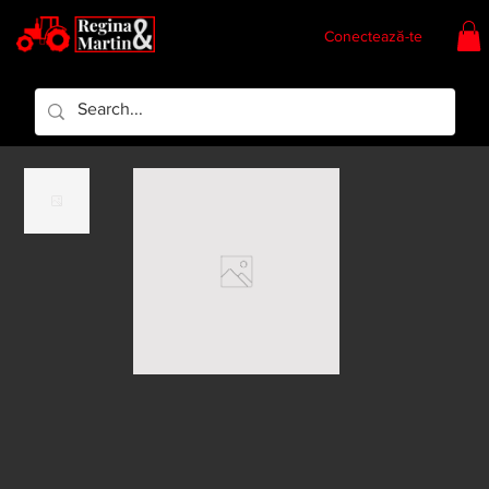
Conectează-te
Regina & Martin
Regina Piese