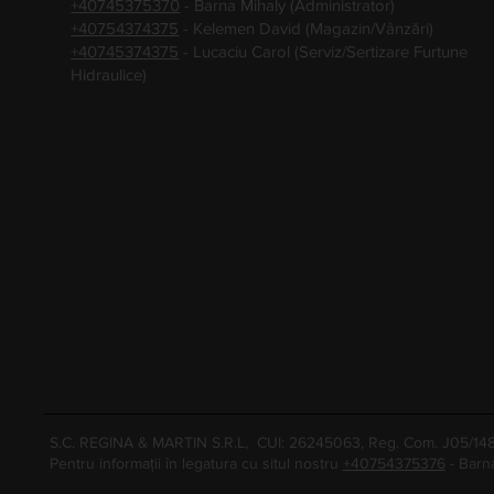
+40745375370
- Barna Mihaly (Administrator)
+40754374375
- Kelemen David (Magazin/Vânzări)
+40745374375
- Lucaciu Carol (Serviz/Sertizare Furtune
Hidraulice)
S.C. REGINA & MARTIN S.R.L, CUI: 26245063, Reg. Com. J05/1
Pentru informații în legatura cu situl nostru
+40754375376
- Barn