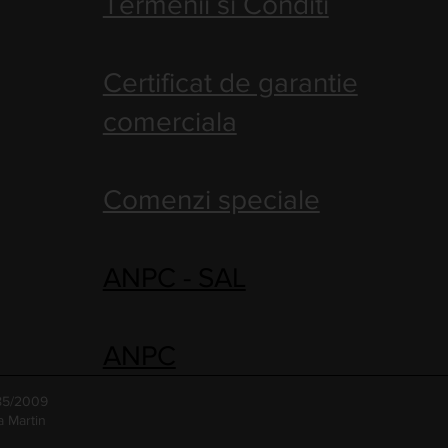
Termenii si Conditi
Certificat de garantie
comerciala
Comenzi speciale
ANPC - SAL
ANPC
485/2009
a Martin