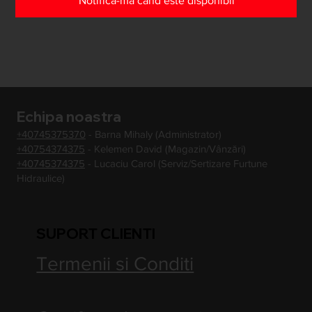
Notifică-mă când este disponibil
Echipa noastra
+40745375370
- Barna Mihaly (Administrator)
+40754374375
- Kelemen David (Magazin/Vânzări)
+40745374375
- Lucaciu Carol (Serviz/Sertizare Furtune
Hidraulice)
SUPORT CLIENTI
Termenii si Conditi