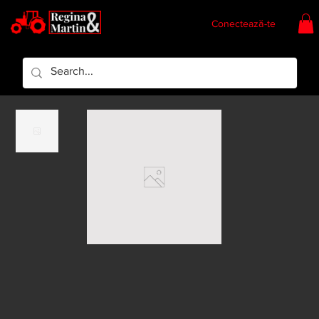
Conectează-te
Regina & Martin
Regina Piese