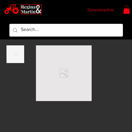
Conectează-te
Regina & Martin
Regina Piese