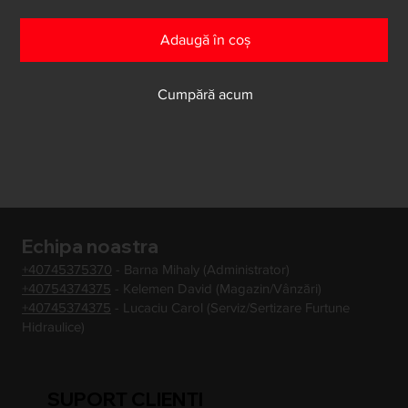
Adaugă în coș
Cumpără acum
Echipa noastra
+40745375370
- Barna Mihaly (Administrator)
+40754374375
- Kelemen David (Magazin/Vânzări)
+40745374375
- Lucaciu Carol (Serviz/Sertizare Furtune
Hidraulice)
SUPORT CLIENTI