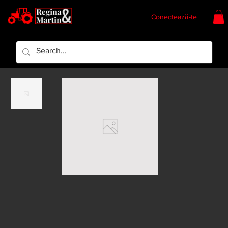
Conectează-te
Regina & Martin
Regina Piese