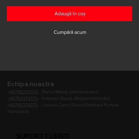
Adaugă în coș
Cumpără acum
Echipa noastra
+40745375370
- Barna Mihaly (Administrator)
+40754374375
- Kelemen David (Magazin/Vânzări)
+40745374375
- Lucaciu Carol (Serviz/Sertizare Furtune
Hidraulice)
SUPORT CLIENTI