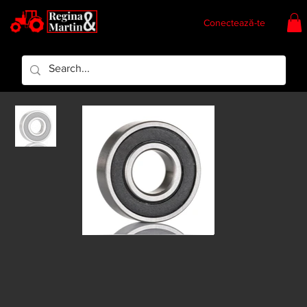
Conectează-te
Regina & Martin
Regina Piese