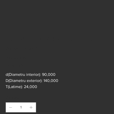
RULMENT 6018 2RS URB C3
Cod
Cod SKU:
01116432
SKU
01116432
Preț
240,00 RON
inclus TVA
d(Diametru interior): 90,000
D(Diametru exterior): 140,000
T(Latime): 24,000
Cantitate