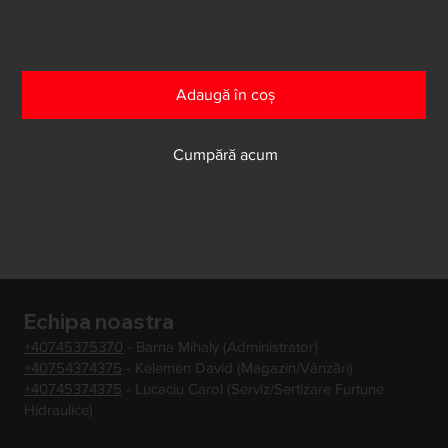
Au mai rămas doar 1 în stoc
Adaugă în coș
Cumpără acum
Echipa noastra
+40745375370
- Barna Mihaly (Administrator)
+40754374375
- Kelemen David (Magazin/Vânzări)
+40745374375
- Lucaciu Carol (Serviz/Sertizare Furtune
Hidraulice)