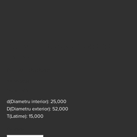
RULMENT 6205 2RS KOYO
JAPAN
Cod
Cod SKU:
320320441
SKU
320320441
Preț
28,00 RON
inclus TVA
d(Diametru interior): 25,000
D(Diametru exterior): 52,000
T(Latime): 15,000
Cantitate