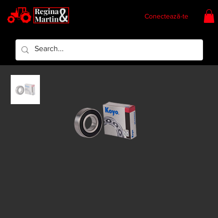
Conectează-te
Regina & Martin
Regina Piese