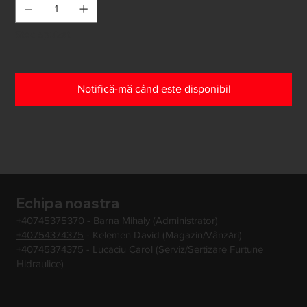
Stoc epuizat
Notifică-mă când este disponibil
Echipa noastra
+40745375370
- Barna Mihaly (Administrator)
+40754374375
- Kelemen David (Magazin/Vânzări)
+40745374375
- Lucaciu Carol (Serviz/Sertizare Furtune
Hidraulice)