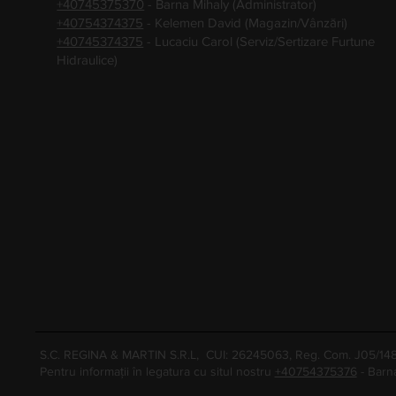
+40745375370
- Barna Mihaly (Administrator)
+40754374375
- Kelemen David (Magazin/Vânzări)
+40745374375
- Lucaciu Carol (Serviz/Sertizare Furtune
Hidraulice)
S.C. REGINA & MARTIN S.R.L, CUI: 26245063, Reg. Com. J05/1
Pentru informații în legatura cu situl nostru
+40754375376
- Barn