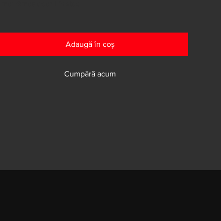
 mai rămas doar 1 în stoc
Adaugă în coș
Cumpără acum