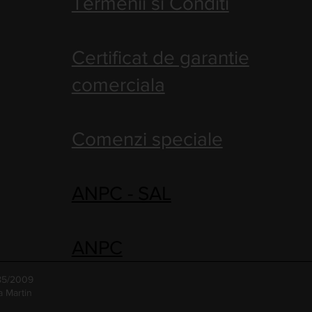
Termenii si Conditi
Certificat de garantie
comerciala
Comenzi speciale
ANPC - SAL
ANPC
485/2009
a Martin