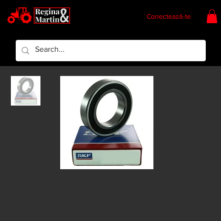
Conectează-te
Regina & Martin
Regina Piese