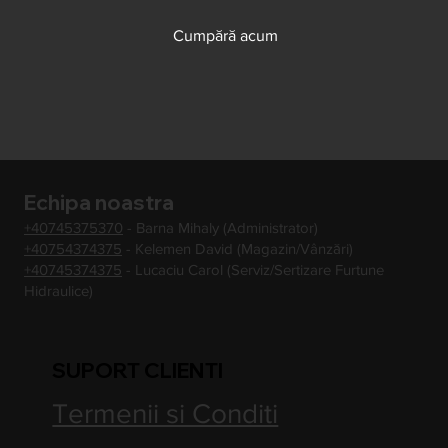
Cumpără acum
Echipa noastra
+40745375370
- Barna Mihaly (Administrator)
+40754374375
- Kelemen David (Magazin/Vânzări)
+40745374375
- Lucaciu Carol (Serviz/Sertizare Furtune
Hidraulice)
SUPORT CLIENTI
Termenii si Conditi