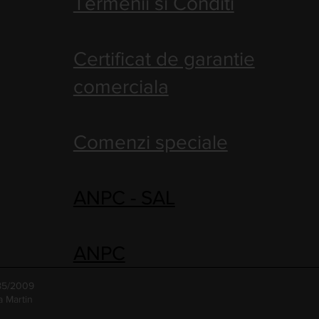
Termenii si Conditi
Certificat de garantie
comerciala
Comenzi speciale
ANPC - SAL
ANPC
485/2009
a Martin