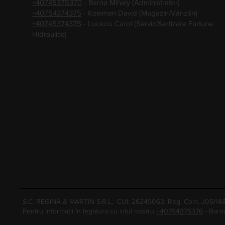
+40745375370
- Barna Mihaly (Administrator)
+40754374375
- Kelemen David (Magazin/Vânzări)
+40745374375
- Lucaciu Carol (Serviz/Sertizare Furtune
Hidraulice)
S.C. REGINA & MARTIN S.R.L, CUI: 26245063, Reg. Com. J05/1
Pentru informații în legatura cu situl nostru
+40754375376
- Barn