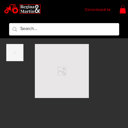
Conectează-te
Regina & Martin
Regina Piese