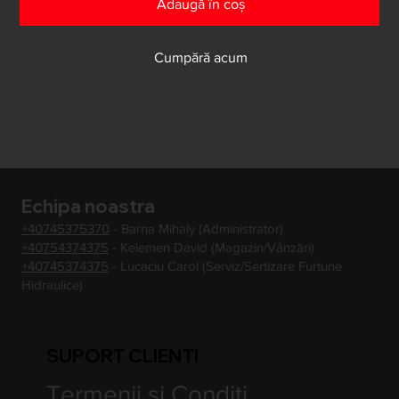
Adaugă în coș
Cumpără acum
Echipa noastra
+40745375370
- Barna Mihaly (Administrator)
+40754374375
- Kelemen David (Magazin/Vânzări)
+40745374375
- Lucaciu Carol (Serviz/Sertizare Furtune
Hidraulice)
SUPORT CLIENTI
Termenii si Conditi