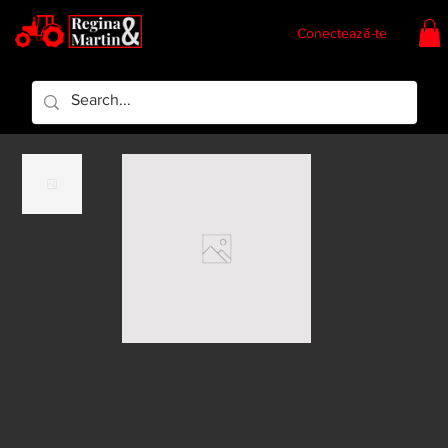
Conectează-te
Regina & Martin
Regina Piese