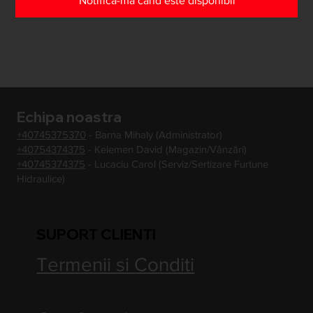
Notifică-mă când este disponibil
Echipa noastra
+40745375370
- Barna Mihaly (Administrator)
+40754374375
- Kelemen David (Magazin/Vânzări)
+40745374375
- Lucaciu Carol (Serviz/Sertizare Furtune
Hidraulice)
SUPORT CLIENTI
Termenii si Conditi