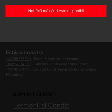
Notifică-mă când este disponibil
Echipa noastra
+40745375370
- Barna Mihaly (Administrator)
+40754374375
- Kelemen David (Magazin/Vânzări)
+40745374375
- Lucaciu Carol (Serviz/Sertizare Furtune
Hidraulice)
SUPORT CLIENTI
Termenii si Conditi