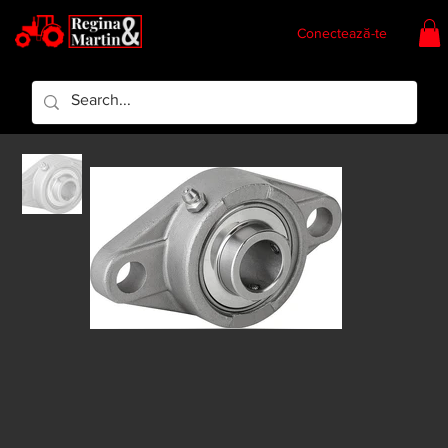
Conectează-te
Regina & Martin
Regina Piese