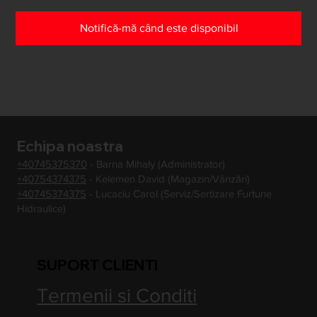
Notifică-mă când este disponibil
Echipa noastra
+40745375370
- Barna Mihaly (Administrator)
+40754374375
- Kelemen David (Magazin/Vânzări)
+40745374375
- Lucaciu Carol (Serviz/Sertizare Furtune
Hidraulice)
SUPORT CLIENTI
Termenii si Conditi