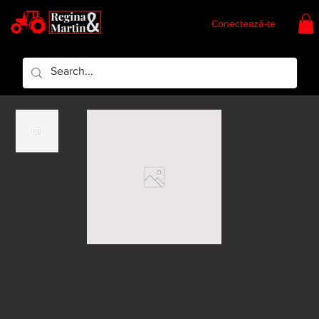
Conectează-te
Regina & Martin
Regina Piese