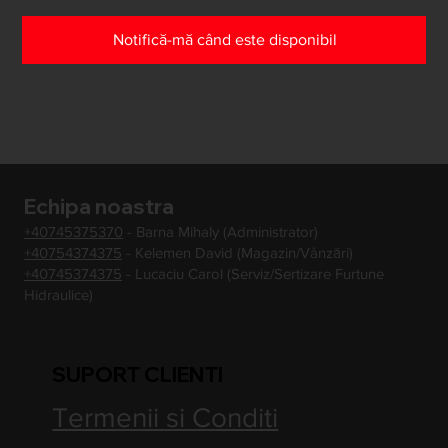
Notifică-mă când este disponibil
Echipa noastra
+40745375370
- Barna Mihaly (Administrator)
+40754374375
- Kelemen David (Magazin/Vânzări)
+40745374375
- Lucaciu Carol (Serviz/Sertizare Furtune
Hidraulice)
SUPORT CLIENTI
Termenii si Conditi