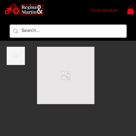
Conectează-te
Regina & Martin
Regina Piese