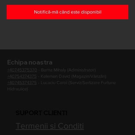
Notifică-mă când este disponibil
Echipa noastra
+40745375370
- Barna Mihaly (Administrator)
+40754374375
- Kelemen David (Magazin/Vânzări)
+40745374375
- Lucaciu Carol (Serviz/Sertizare Furtune
Hidraulice)
SUPORT CLIENTI
Termenii si Conditi