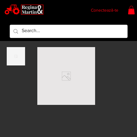
Conectează-te
Regina & Martin
Regina Piese