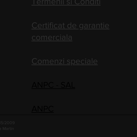
Termenii si Conditi
Certificat de garantie
comerciala
Comenzi speciale
ANPC - SAL
ANPC
485/2009
a Martin