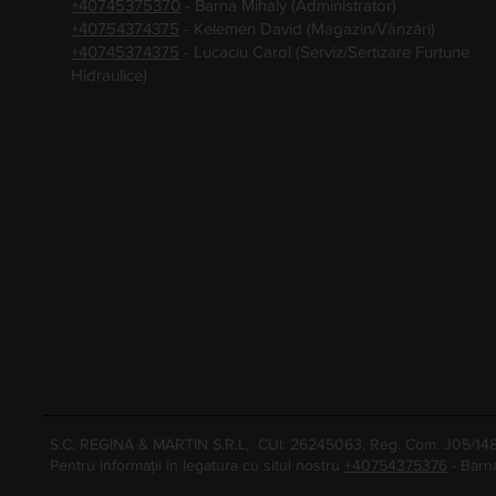
+40745375370
- Barna Mihaly (Administrator)
+40754374375
- Kelemen David (Magazin/Vânzări)
+40745374375
- Lucaciu Carol (Serviz/Sertizare Furtune
Hidraulice)
S.C. REGINA & MARTIN S.R.L, CUI: 26245063, Reg. Com. J05/1
Pentru informații în legatura cu situl nostru
+40754375376
- Barn