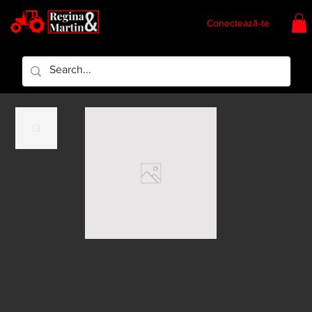
Conectează-te
Regina & Martin
Regina Piese