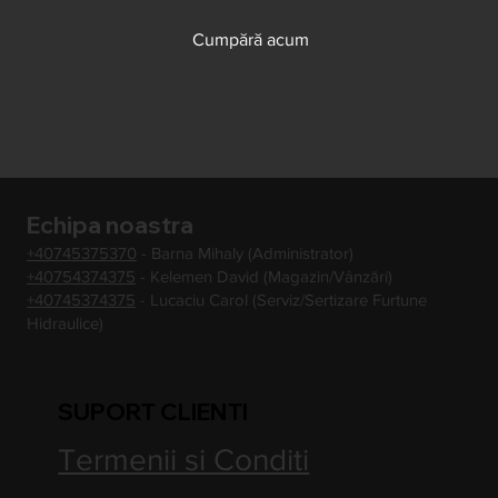
Cumpără acum
Echipa noastra
+40745375370
- Barna Mihaly (Administrator)
+40754374375
- Kelemen David (Magazin/Vânzări)
+40745374375
- Lucaciu Carol (Serviz/Sertizare Furtune
Hidraulice)
SUPORT CLIENTI
Termenii si Conditi