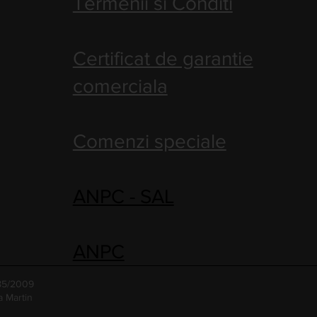
Termenii si Conditi
Certificat de garantie
comerciala
Comenzi speciale
ANPC - SAL
ANPC
485/2009
a Martin