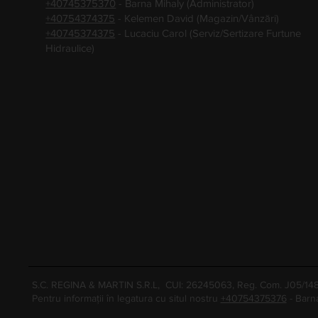
+40745375370
- Barna Mihaly (Administrator)
+40754374375
- Kelemen David (Magazin/Vânzări)
+40745374375
- Lucaciu Carol (Serviz/Sertizare Furtune
Hidraulice)
S.C. REGINA & MARTIN S.R.L, CUI: 26245063, Reg. Com. J05/1
Pentru informații în legatura cu situl nostru
+40754375376
- Barn