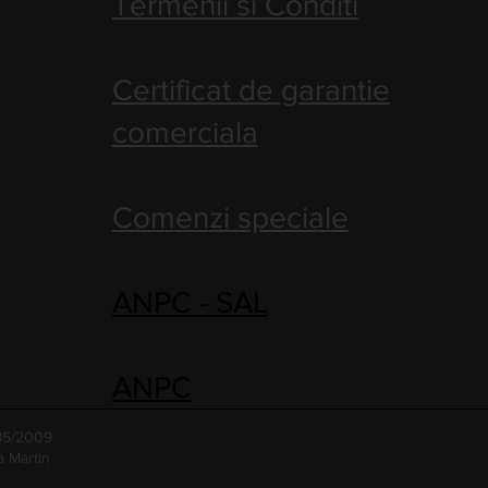
Termenii si Conditi
Certificat de garantie
comerciala
Comenzi speciale
ANPC - SAL
ANPC
485/2009
a Martin