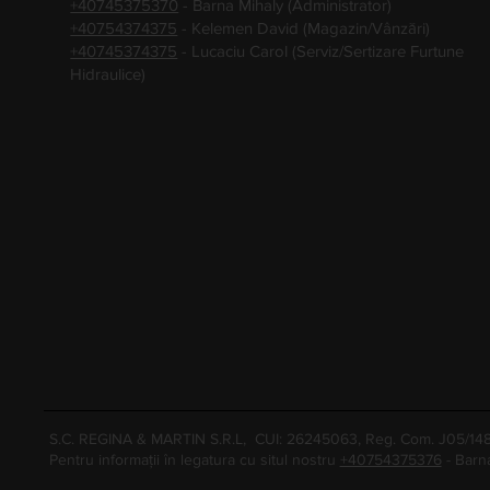
+40745375370
- Barna Mihaly (Administrator)
+40754374375
- Kelemen David (Magazin/Vânzări)
+40745374375
- Lucaciu Carol (Serviz/Sertizare Furtune
Hidraulice)
S.C. REGINA & MARTIN S.R.L, CUI: 26245063, Reg. Com. J05/1
Pentru informații în legatura cu situl nostru
+40754375376
- Barn