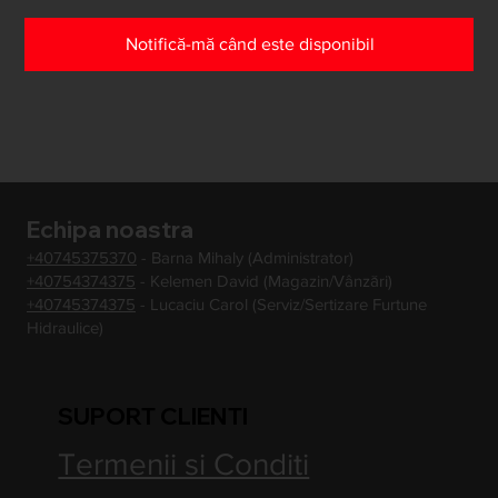
Notifică-mă când este disponibil
Echipa noastra
+40745375370
- Barna Mihaly (Administrator)
+40754374375
- Kelemen David (Magazin/Vânzări)
+40745374375
- Lucaciu Carol (Serviz/Sertizare Furtune
Hidraulice)
SUPORT CLIENTI
Termenii si Conditi