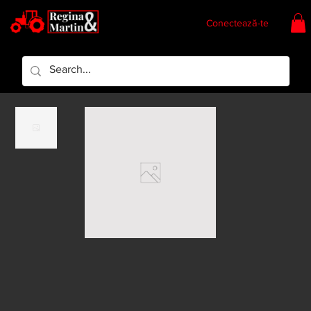
Conectează-te
Regina & Martin
Regina Piese