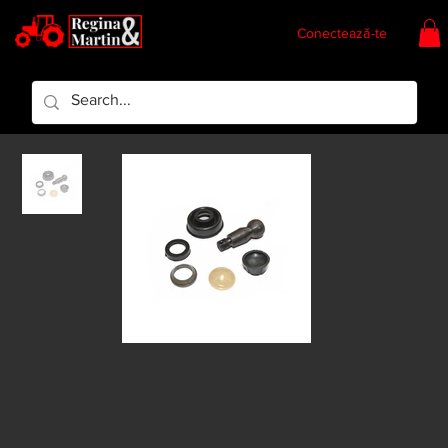
Conectează-te
Regina & Martin
Regina Piese