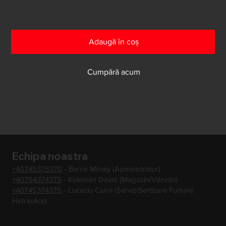
Au mai rămas doar 1 în stoc
Adaugă în coș
Cumpără acum
Echipa noastra
+40745375370
- Barna Mihaly (Administrator)
+40754374375
- Kelemen David (Magazin/Vânzări)
+40745374375
- Lucaciu Carol (Serviz/Sertizare Furtune
Hidraulice)