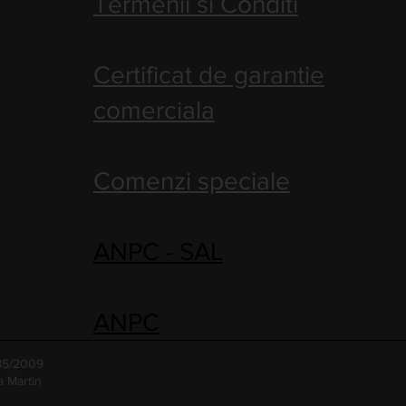
Termenii si Conditi
Certificat de garantie
comerciala
Comenzi speciale
ANPC - SAL
ANPC
485/2009
a Martin