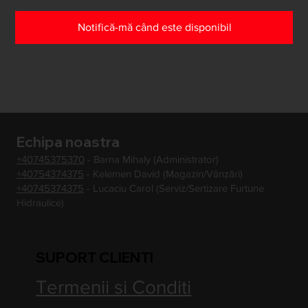
Notifică-mă când este disponibil
Echipa noastra
+40745375370
- Barna Mihaly (Administrator)
+40754374375
- Kelemen David (Magazin/Vânzări)
+40745374375
- Lucaciu Carol (Serviz/Sertizare Furtune
Hidraulice)
SUPORT CLIENTI
Termenii si Conditi