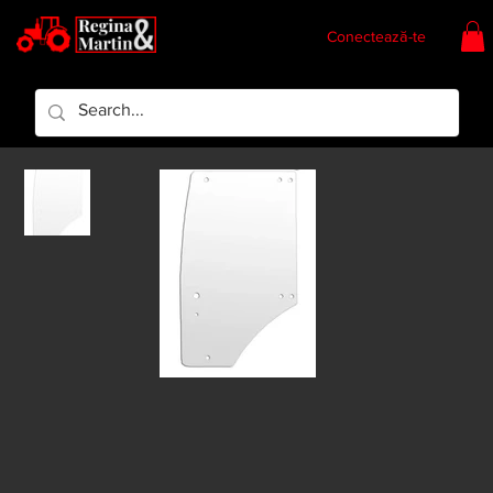
Conectează-te
Regina & Martin
Regina Piese