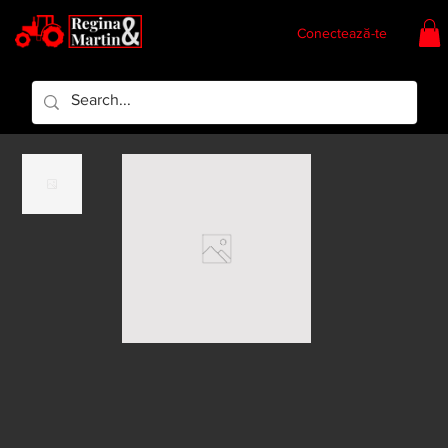
Conectează-te
Regina & Martin
Regina Piese