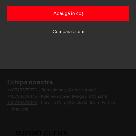
Adaugă în coș
Cumpără acum
Echipa noastra
+40745375370
- Barna Mihaly (Administrator)
+40754374375
- Kelemen David (Magazin/Vânzări)
+40745374375
- Lucaciu Carol (Serviz/Sertizare Furtune
Hidraulice)
SUPORT CLIENTI