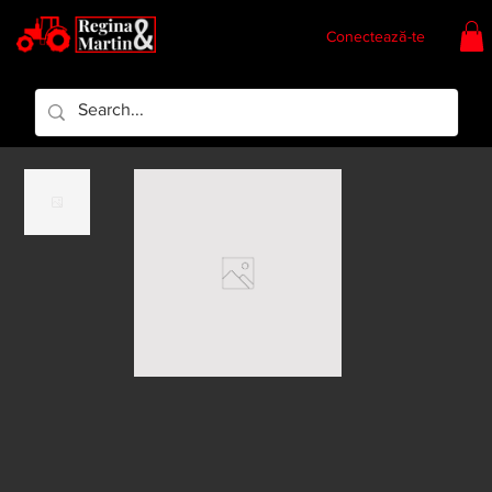
Conectează-te
Regina & Martin
Regina Piese