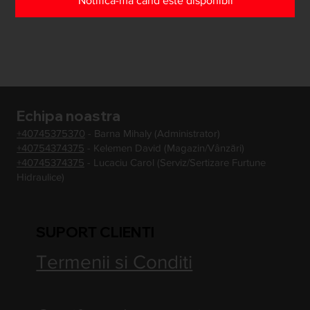
Notifică-mă când este disponibil
Echipa noastra
+40745375370
- Barna Mihaly (Administrator)
+40754374375
- Kelemen David (Magazin/Vânzări)
+40745374375
- Lucaciu Carol (Serviz/Sertizare Furtune
Hidraulice)
SUPORT CLIENTI
Termenii si Conditi