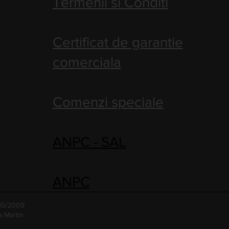
Termenii si Conditi
Certificat de garantie
comerciala
Comenzi speciale
ANPC - SAL
ANPC
485/2009
a Martin