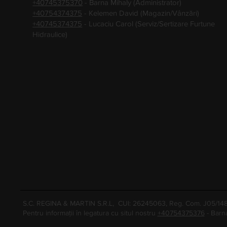
+40745375370
- Barna Mihaly (Administrator)
+40754374375
- Kelemen David (Magazin/Vânzări)
+40745374375
- Lucaciu Carol (Serviz/Sertizare Furtune
Hidraulice)
S.C. REGINA & MARTIN S.R.L, CUI: 26245063, Reg. Com. J05/1
Pentru informații în legatura cu situl nostru
+40754375376
- Barn