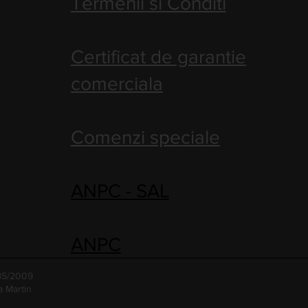
Termenii si Conditi
Certificat de garantie
comerciala
Comenzi speciale
ANPC - SAL
ANPC
485/2009
a Martin