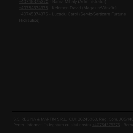
+40745375370
- Barna Mihaly (Administrator)
+40754374375
- Kelemen David (Magazin/Vânzări)
+40745374375
- Lucaciu Carol (Serviz/Sertizare Furtune
Hidraulice)
S.C. REGINA & MARTIN S.R.L, CUI: 26245063, Reg. Com. J05/1
Pentru informații în legatura cu situl nostru
+40754375376
- Barn