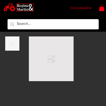
Conectează-te
Regina & Martin
Regina Piese