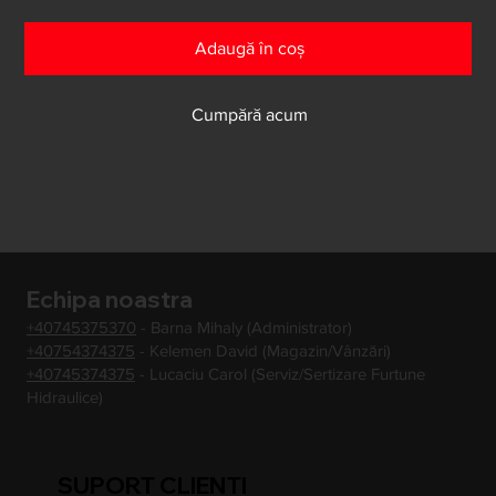
Adaugă în coș
Cumpără acum
Echipa noastra
+40745375370
- Barna Mihaly (Administrator)
+40754374375
- Kelemen David (Magazin/Vânzări)
+40745374375
- Lucaciu Carol (Serviz/Sertizare Furtune
Hidraulice)
SUPORT CLIENTI