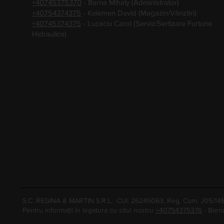
+40745375370
- Barna Mihaly (Administrator)
+40754374375
- Kelemen David (Magazin/Vânzări)
+40745374375
- Lucaciu Carol (Serviz/Sertizare Furtune
Hidraulice)
S.C. REGINA & MARTIN S.R.L, CUI: 26245063, Reg. Com. J05/1
Pentru informații în legatura cu situl nostru
+40754375376
- Barn