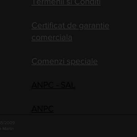
Termenii si Conditi
Certificat de garantie
comerciala
Comenzi speciale
ANPC - SAL
ANPC
485/2009
a Martin