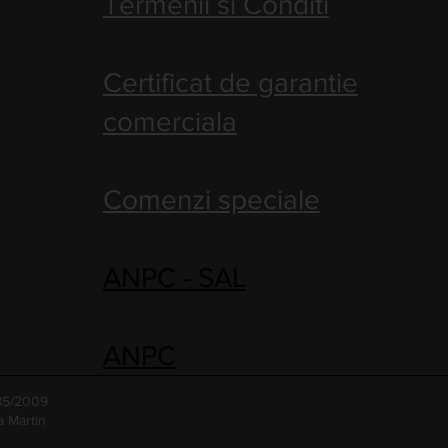
Termenii si Conditi
Certificat de garantie
comerciala
Comenzi speciale
ANPC - SAL
ANPC
485/2009
a Martin