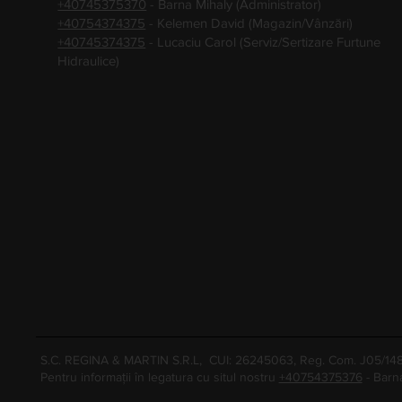
+40745375370
- Barna Mihaly (Administrator)
+40754374375
- Kelemen David (Magazin/Vânzări)
+40745374375
- Lucaciu Carol (Serviz/Sertizare Furtune
Hidraulice)
S.C. REGINA & MARTIN S.R.L, CUI: 26245063, Reg. Com. J05/1
Pentru informații în legatura cu situl nostru
+40754375376
- Barn