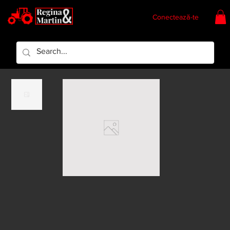
Conectează-te
Regina & Martin
Regina Piese