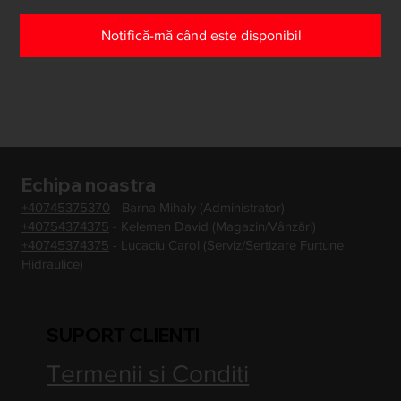
Notifică-mă când este disponibil
Echipa noastra
+40745375370
- Barna Mihaly (Administrator)
+40754374375
- Kelemen David (Magazin/Vânzări)
+40745374375
- Lucaciu Carol (Serviz/Sertizare Furtune
Hidraulice)
SUPORT CLIENTI
Termenii si Conditi