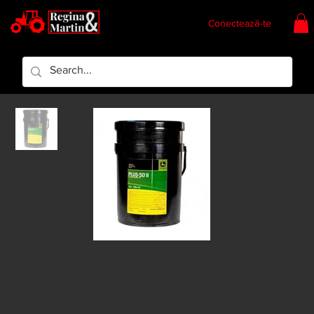
Conectează-te
Regina & Martin
Regina Piese