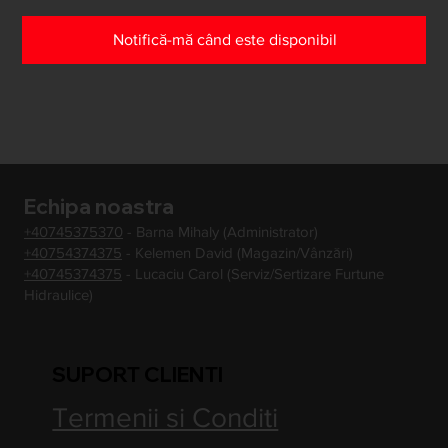
Notifică-mă când este disponibil
Echipa noastra
+40745375370
- Barna Mihaly (Administrator)
+40754374375
- Kelemen David (Magazin/Vânzări)
+40745374375
- Lucaciu Carol (Serviz/Sertizare Furtune
Hidraulice)
SUPORT CLIENTI
Termenii si Conditi