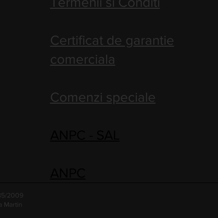
Termenii si Conditi
Certificat de garantie
comerciala
Comenzi speciale
ANPC - SAL
ANPC
485/2009
a Martin