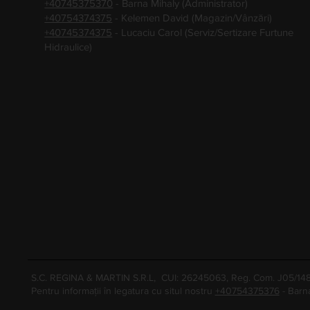
+40745375370
- Barna Mihaly (Administrator)
+40754374375
- Kelemen David (Magazin/Vânzări)
+40745374375
- Lucaciu Carol (Serviz/Sertizare Furtune
Hidraulice)
S.C. REGINA & MARTIN S.R.L, CUI: 26245063, Reg. Com. J05/1
Pentru informații în legatura cu situl nostru
+40754375376
- Barn