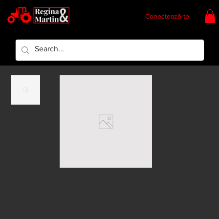
Conectează-te
Regina & Martin
Regina Piese