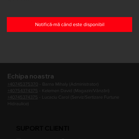
Notifică-mă când este disponibil
Echipa noastra
+40745375370
- Barna Mihaly (Administrator)
+40754374375
- Kelemen David (Magazin/Vânzări)
+40745374375
- Lucaciu Carol (Serviz/Sertizare Furtune
Hidraulice)
SUPORT CLIENTI